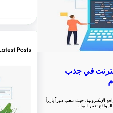
S
e
a
r
c
h
Latest Posts
إنترنت في جذب
م
أهمية ت
مواقع ا
 الإلكترونية، حيث تلعب دوراً بارزاً
الزوار و
مواقع تعتبر البوا…