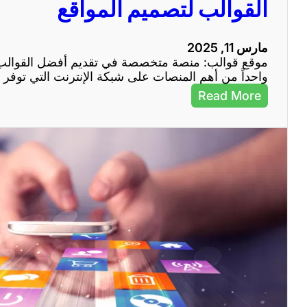
القوالب لتصميم المواقع
ا
ل
إ
مارس 11, 2025
ن
موقع قوالب: منصة متخصصة في تقديم أفضل القوالب ل
ت
واحداً من أهم المنصات على شبكة الإنترنت التي توف
ر
ن
:
Read More
ت
م
ف
و
ي
ق
ج
ع
ذ
ق
ب
و
ا
ا
ل
ل
ز
ب
و
:
ا
م
ر
ن
و
ص
ت
ة