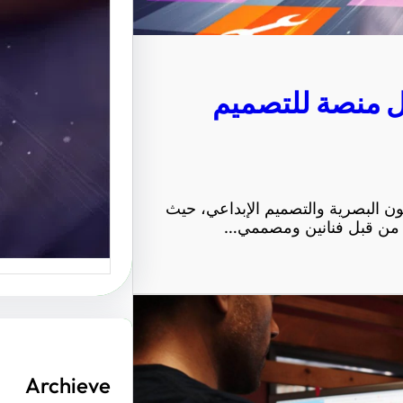
الإبداعي
موقع عربي
ل منصة للتصميم
منصة رائ
ون البصرية والتصميم الإبداعي، حيث
رة من قبل فنانين ومصممي…
Archieve