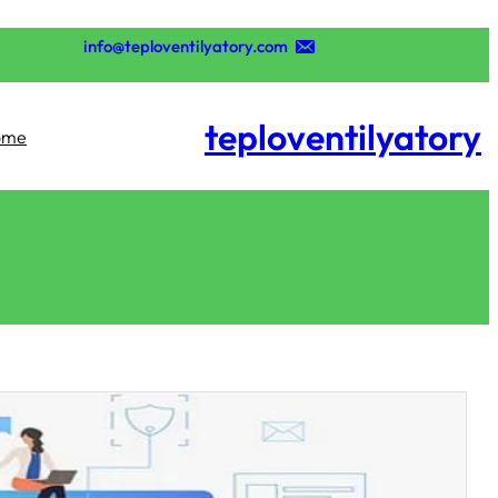
تخطى
إلى
info@teploventilyatory.com
المحتوى
teploventilyatory
ome