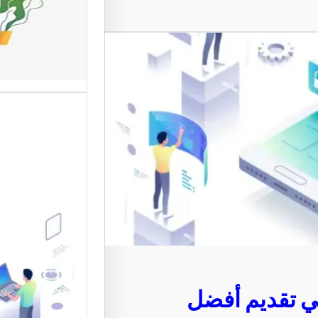
المستخد
تعد واجها
من أهم ع
الإلكترون
موقع قو
متخصصة 
القوالب 
 تقديم أفضل
موقع قو