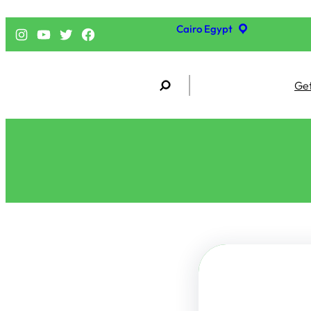
Cairo Egypt
فيسبوك
تويتر
يوتيوب
إنستجرام
S
Get
e
a
r
c
h