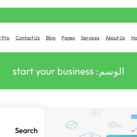
 Pro
Contact Us
Blog
Pages
Services
About Us
H
الوسم:
start your business
Search