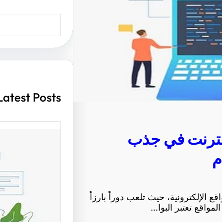
S
e
a
r
c
h
Latest Posts
إنترنت في جذب
م
أهمية ت
مواقع ا
 الإلكترونية، حيث تلعب دوراً بارزاً
الزوار و
مواقع تعتبر البوا…