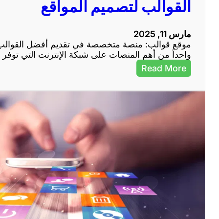
القوالب لتصميم المواقع
ا
ل
إ
مارس 11, 2025
ن
موقع قوالب: منصة متخصصة في تقديم أفضل القوالب ل
ت
واحداً من أهم المنصات على شبكة الإنترنت التي توف
ر
ن
:
Read More
ت
م
ف
و
ي
ق
ج
ع
ذ
ق
ب
و
ا
ا
ل
ل
ز
ب
و
:
ا
م
ر
ن
و
ص
ت
ة