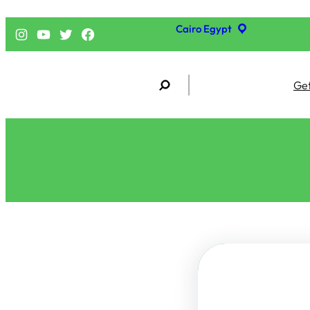
Cairo Egypt
فيسبوك
تويتر
يوتيوب
إنستجرام
S
Get
e
a
r
c
h