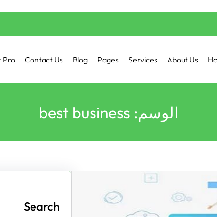
 Pro
Contact Us
Blog
Pages
Services
About Us
H
الوسم:
best business
Search