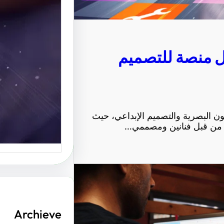
الإبداعي
موقع عربي
ل منصة للتصميم
منصة رائ
ون البصرية والتصميم الإبداعي، حيث
رة من قبل فنانين ومصممي…
Archieve