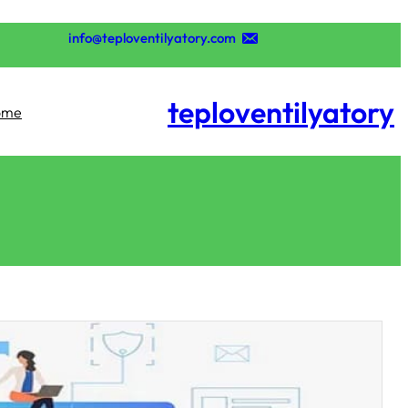
تخطى
إلى
info@teploventilyatory.com
المحتوى
teploventilyatory
ome