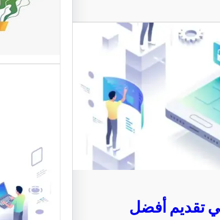
المستخد
تعد واجها
من أهم ع
الإلكترون
موقع قو
متخصصة 
القوالب 
 تقديم أفضل
موقع قو