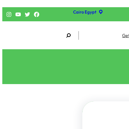
Cairo Egypt
فيسبوك
تويتر
يوتيوب
إنستجرام
S
Get
e
a
r
c
h