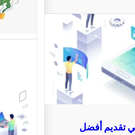
المستخد
تعد واجها
من أهم ع
الإلكترون
موقع قو
متخصصة 
القوالب 
 تقديم أفضل
موقع قو