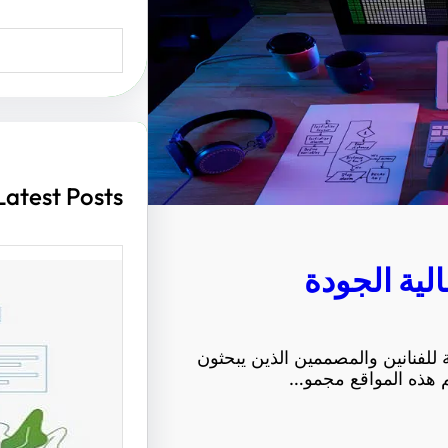
S
e
a
r
c
h
Latest Posts
لية الجودة
أهمية ت
ة للفنانين والمصممين الذين يبحثون
مواقع ا
م هذه المواقع مجمو…
الزوار و