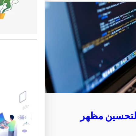
المستخد
تعد واجها
من أهم ع
الإلكترون
موقع قو
متخصصة 
 لتحسين مظهر
القوالب 
موقع قو