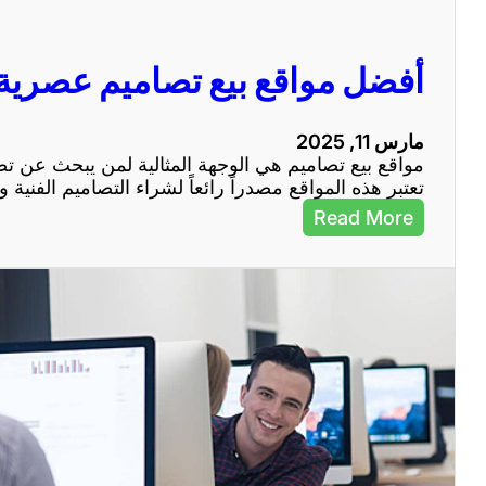
ي
م
ج
أفضل مواقع بيع تصاميم عصرية 
ا
ه
ز
مارس 11, 2025
ة
مواقع بيع تصاميم هي الوجهة المثالية لمن يبحث عن تص
ل
تعتبر هذه المواقع مصدراً رائعاً لشراء التصاميم الفنية وا
ت
ح
:
Read More
س
أ
ي
ف
ن
ض
م
ل
ظ
م
ه
و
ر
ا
م
ق
و
ع
ا
ب
ق
ي