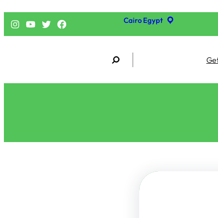
Cairo Egypt
فيسبوك
تويتر
يوتيوب
إنستجرام
S
Get
e
a
r
c
h