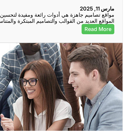
ع
مارس 11, 2025
ا
مواقع تصاميم جاهزة هي أدوات رائعة ومفيدة لتحسين م
ل
المواقع العديد من القوالب والتصاميم المبتكرة والمت
ي
ة
:
Read More
ا
ا
ل
س
ج
ت
و
خ
د
د
ة
ا
م
م
و
ا
ق
ع
ت
ص
ا
م