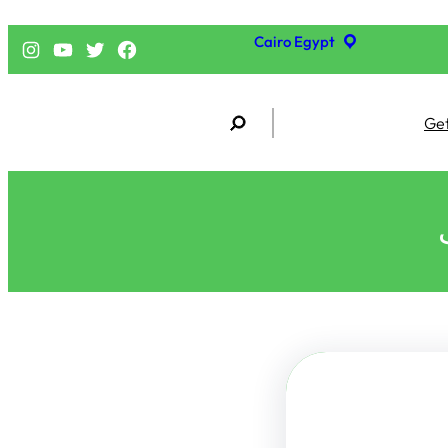
Cairo Egypt
فيسبوك
تويتر
يوتيوب
إنستجرام
S
Get
e
a
r
c
h