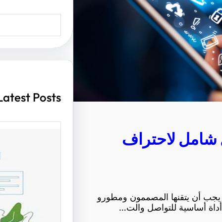
S
e
a
r
c
h
Latest Posts
ل شامل لاحتراف
أهمية ت
مواقع ا
ي يجب أن يتقنها المصممون ومطورو
الزوار و
 أداة أساسية للتواصل والت…