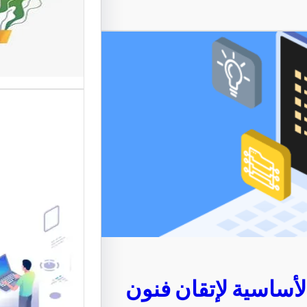
المستخد
تعد واجها
من أهم ع
الإلكترون
موقع قو
متخصصة 
القوالب 
أساسية لإتقان فنون
موقع قو