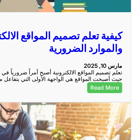
ل
ع
م
:
و
ا
ا
ل
ق
خ
كيفية تعلم تصميم المواقع الالك
ع
ط
و
و
والموارد الضرورية
ت
ا
ط
ت
و
ا
مارس 10, 2025
ي
ل
تعلم تصميم المواقع الالكترونية أصبح أمراً ضرورياً في 
ر
أ
حيث أصبحت المواقع هي الواجهة الأولى التي يتفاعل 
ه
س
ا
ا
:
Read More
س
ك
ي
ي
ة
ف
ل
ي
إ
ة
ت
ت
ق
ع
ا
ل