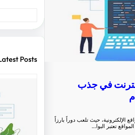
S
e
a
r
c
h
Latest Posts
إنترنت في جذب
م
أهمية ت
مواقع ا
 الإلكترونية، حيث تلعب دوراً بارزاً
الزوار و
مواقع تعتبر البوا…