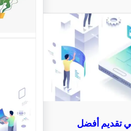
المستخد
تعد واجها
من أهم ع
الإلكترون
موقع قو
متخصصة 
القوالب 
 تقديم أفضل
موقع قو