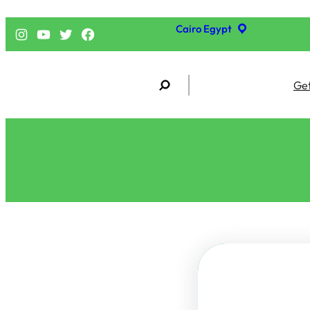
Cairo Egypt
فيسبوك
تويتر
يوتيوب
إنستجرام
S
Get
e
a
r
c
h