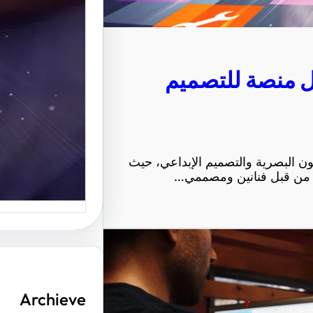
الإبداعي
موقع عربي
ل منصة للتصميم
منصة رائ
ون البصرية والتصميم الإبداعي، حيث
رة من قبل فنانين ومصممي…
Archieve