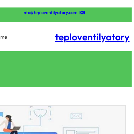
تخطى
إلى
info@teploventilyatory.com
المحتوى
teploventilyatory
ome