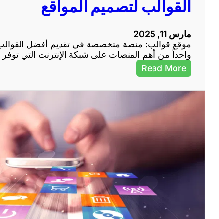
القوالب لتصميم المواقع
ا
ل
إ
مارس 11, 2025
ن
موقع قوالب: منصة متخصصة في تقديم أفضل القوالب ل
ت
واحداً من أهم المنصات على شبكة الإنترنت التي توف
ر
ن
:
Read More
ت
م
ف
و
ي
ق
ج
ع
ذ
ق
ب
و
ا
ا
ل
ل
ز
ب
و
:
ا
م
ر
ن
و
ص
ت
ة