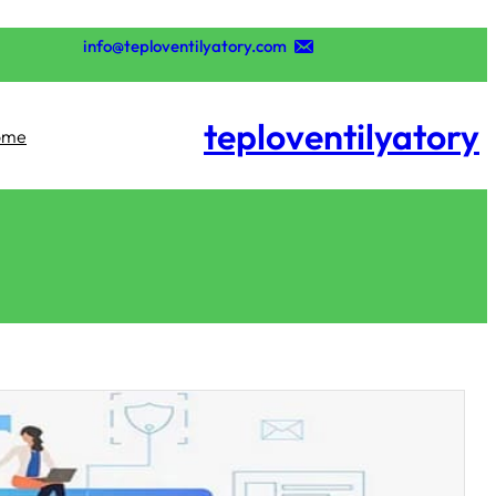
تخطى
إلى
info@teploventilyatory.com
المحتوى
teploventilyatory
ome