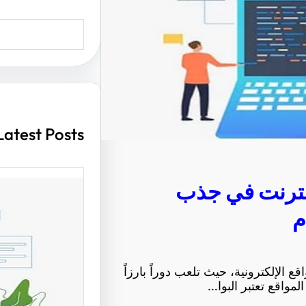
S
e
a
r
c
h
Latest Posts
إنترنت في جذب
م
أهمية ت
مواقع ا
 الإلكترونية، حيث تلعب دوراً بارزاً
الزوار و
مواقع تعتبر البوا…