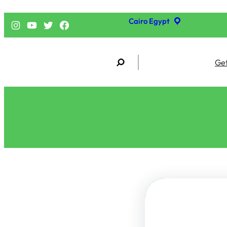
Cairo Egypt
فيسبوك
تويتر
يوتيوب
إنستجرام
S
Get
e
a
r
c
h