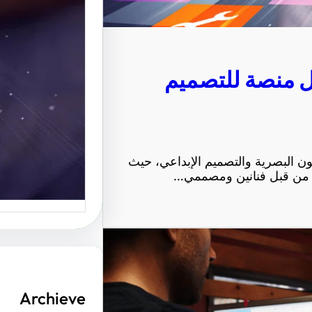
الإبداعي
موقع عربي
ل منصة للتصميم
منصة رائ
ون البصرية والتصميم الإبداعي، حيث
رة من قبل فنانين ومصممي…
Archieve