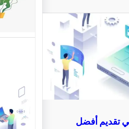
المستخد
تعد واجها
من أهم ع
الإلكترون
موقع قو
متخصصة 
القوالب 
 تقديم أفضل
موقع قو