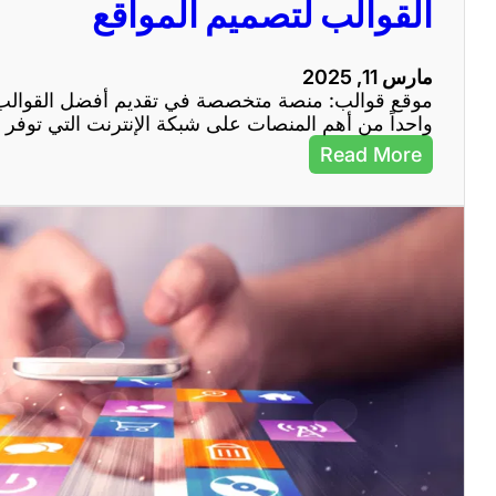
القوالب لتصميم المواقع
ا
ل
إ
مارس 11, 2025
ن
موقع قوالب: منصة متخصصة في تقديم أفضل القوالب ل
ت
واحداً من أهم المنصات على شبكة الإنترنت التي توف
ر
ن
:
Read More
ت
م
ف
و
ي
ق
ج
ع
ذ
ق
ب
و
ا
ا
ل
ل
ز
ب
و
:
ا
م
ر
ن
و
ص
ت
ة