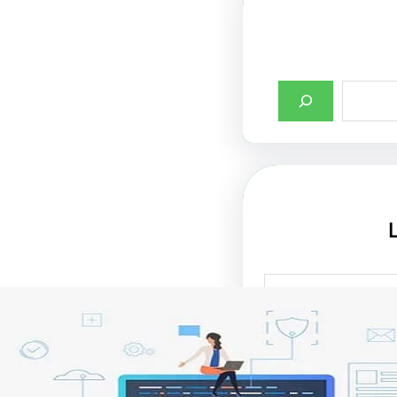
صميم واجهات مواقع
ت في جذب الزوار