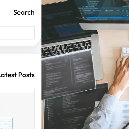
Search
S
e
a
r
c
h
Latest Posts
أهمية ت
الإنترن