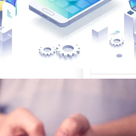
 لتصميم المواقع
الب: منصة متخصصة
 أفضل القوالب
المواقع…