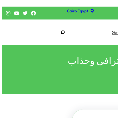
Cairo Egypt
فيسبوك
تويتر
يوتيوب
إنستجرام
S
Get
e
a
r
c
h
ترافي وجذاب