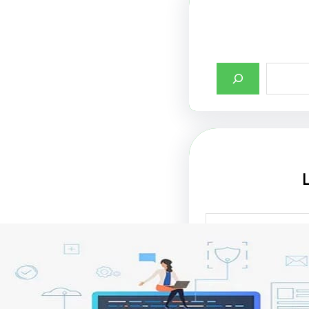
صميم واجهات مواقع
ت في جذب الزوار