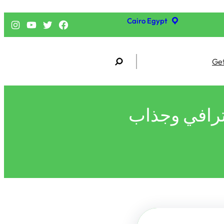
Cairo Egypt
فيسبوك
تويتر
يوتيوب
إنستجرام
S
Get
e
a
r
c
h
ترافي وجذاب