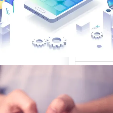
 لتصميم المواقع
الب: منصة متخصصة
 أفضل القوالب
المواقع…