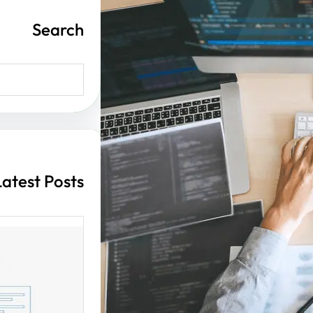
Search
S
e
a
r
c
h
Latest Posts
أهمية ت
الإنترن