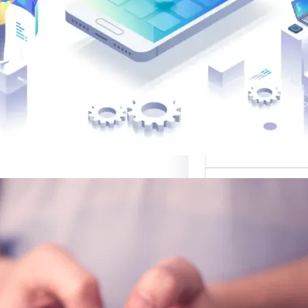
 لتصميم المواقع
الب: منصة متخصصة
 أفضل القوالب
المواقع…