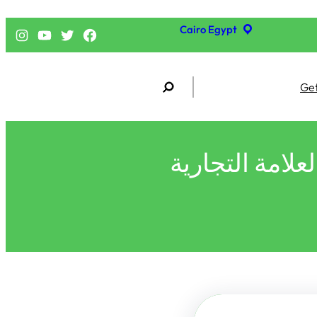
Cairo Egypt
فيسبوك
تويتر
يوتيوب
إنستجرام
S
Get
e
a
r
c
h
لامة التجارية