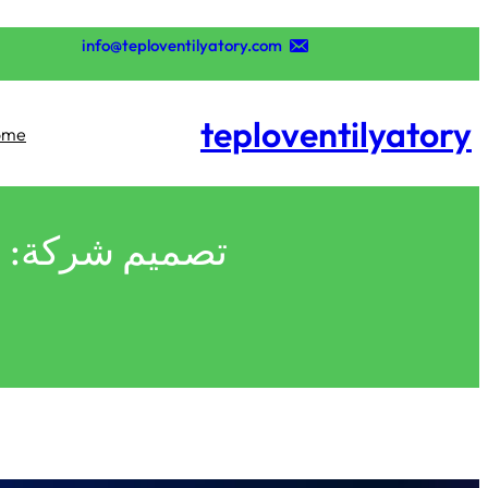
تخطى
إلى
info@teploventilyatory.com
المحتوى
teploventilyatory
ome
تصميم شركة: أس