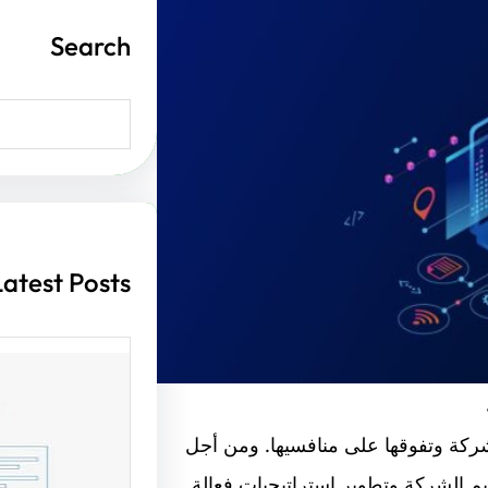
Search
S
e
a
r
c
h
Latest Posts
أهمية ت
لشركة وتفوقها على منافسيها. ومن أجل
يم الشركة وتطوير استراتيجيات فعالة
الإنترن