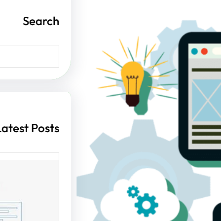
Search
S
e
a
r
c
h
Latest Posts
أهمية ت
الإنترن