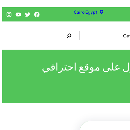
Cairo Egypt
فيسبوك
تويتر
يوتيوب
إنستجرام
S
Get
e
a
r
c
h
ل على موقع احترافي