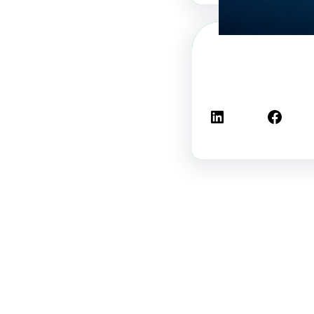
فيسبوك
لينكد إن