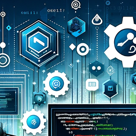
موقع عر
أفضل م
الإبداع
موقع عرب
منصة رائ