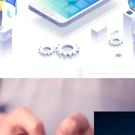
 لتصميم المواقع
الب: منصة متخصصة
 أفضل القوالب
المواقع…