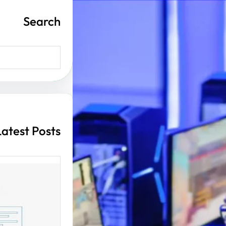
Search
S
e
a
r
c
h
Latest Posts
أهمية ت
الإنترن