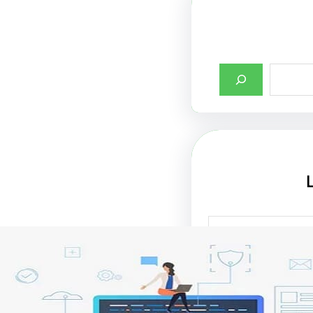
صميم واجهات مواقع
ت في جذب الزوار