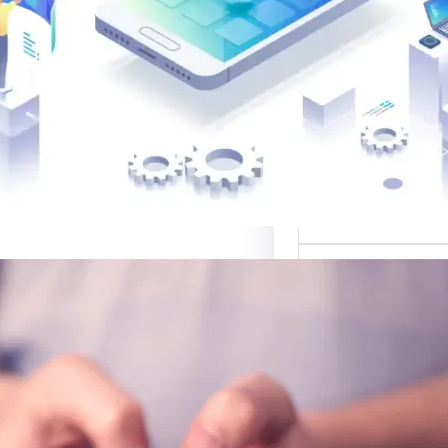
 لتصميم المواقع
الب: منصة متخصصة
 أفضل القوالب
المواقع…