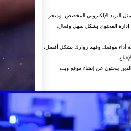
موقع عر
وقعك مثل البريد الإلكتروني المخصص، ومتجر
أفضل م
نماذج اتصال، وغيرها الكثير. كما يتيح لك Wix أيضاً إدارة المحتوى بشكل سهل وفعال،
الإبداع
موقع عرب
اعدك على مراقبة أداء موقعك وفهم زوارك بشكل أفضل،
منصة رائ
قناع.
ت الجيدة لأولئك الذين يبحثون عن إنشاء موقع ويب