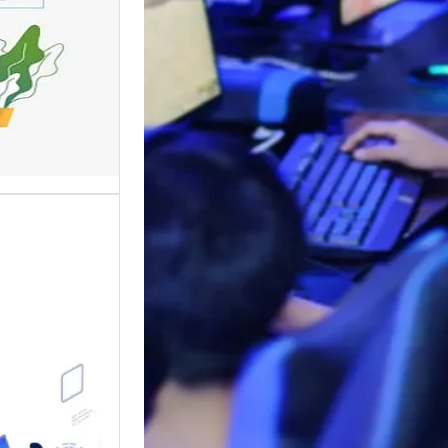
وتحسين
تعد واجه
أهم عناص
الإلكترو
موقع قو
متخصصة