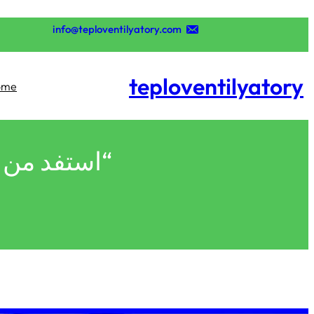
تخطى
إلى
info@teploventilyatory.com
المحتوى
teploventilyatory
ome
“استفد من موقع Wix لتصميم مواقع ا