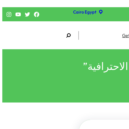
Cairo Egypt
فيسبوك
تويتر
يوتيوب
إنستجرام
S
Get
e
a
r
c
h