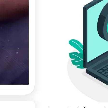
موقع عر
أفضل م
الإبداع
موقع عرب
منصة رائ