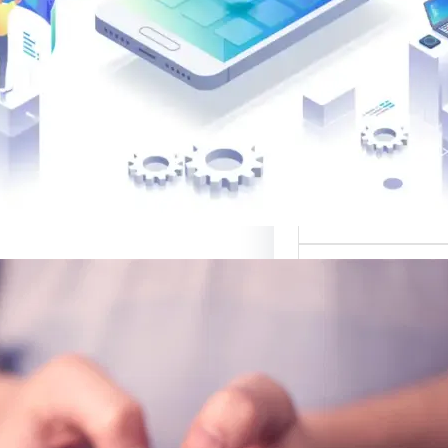
 لتصميم المواقع
الب: منصة متخصصة
 أفضل القوالب
المواقع…