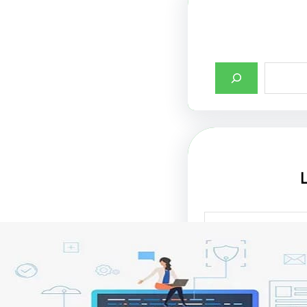
صميم واجهات مواقع
ت في جذب الزوار