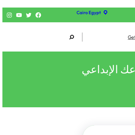
Cairo Egypt
فيسبوك
تويتر
يوتيوب
إنستجرام
S
Get
e
a
r
c
h
 الإبداعي