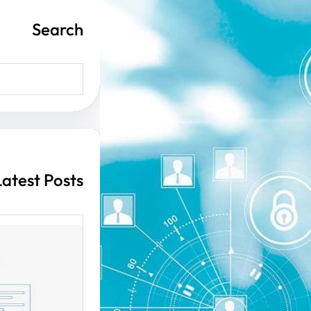
Search
S
e
a
r
c
h
Latest Posts
أهمية ت
الإنترن